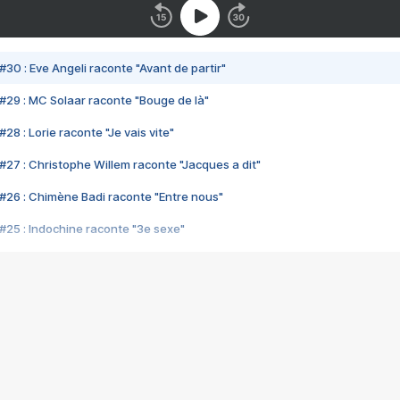
#30 : Eve Angeli raconte "Avant de partir"
#29 : MC Solaar raconte "Bouge de là"
28 : Lorie raconte "Je vais vite"
#27 : Christophe Willem raconte "Jacques a dit"
#26 : Chimène Badi raconte "Entre nous"
#25 : Indochine raconte "3e sexe"
#24 : Zaho raconte "C'est chelou"
#23 : Patrick Bruel raconte "Au café des délices"
#22 : Kyo raconte "Le chemin"
#21 : Nolwenn Leroy raconte "Cassé"
#20 : Patrick Hernandez raconte "Born to be alive"