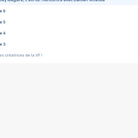
e 6
e 5
e 4
e 3
s créatrices de la VF !
e 2
e 1
e Mektoub My Love arrive enfin ! Rencontre avec Shaïn Boumedine et Sal
i : après Toni en famille
elle réalise le bouleversant Dites lui que je l'aime
ais ! Rencontre autour de Vie privée de Rebecca Zlotowski
 de Marguerite, Grave... Rencontre avec Ella Rumpf