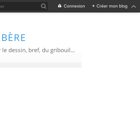
Connexion
+
Créer mon blog
RBÈRE
Du dessin d' actualité, de l' humour, de l' information ou de la communication par le dessin, bref, du gribouillage!