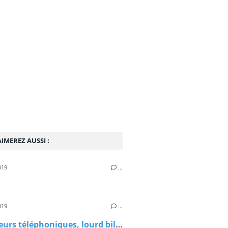
IMEREZ AUSSI :
019
…
019
…
Opérateurs téléphoniques, lourd bilan de la répression des fraudes