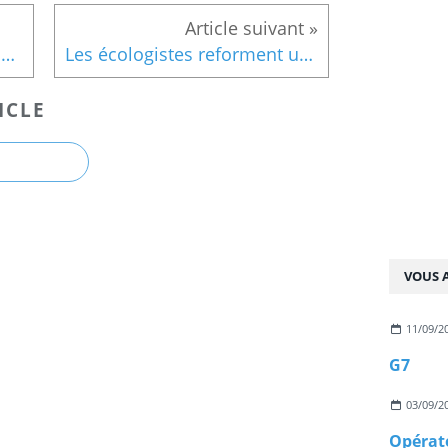
Tests salivaires dans les lycées?
Les écologistes reforment un groupe?
ICLE
VOUS A
11/09/2
G7
03/09/2