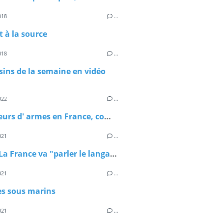
018
…
t à la source
018
…
sins de la semaine en vidéo
022
…
Détenteurs d' armes en France, comment déclarer votre arme à feu?
021
…
Pêche: La France va "parler le langage de la force" avec le Royaume-Uni
021
…
es sous marins
021
…