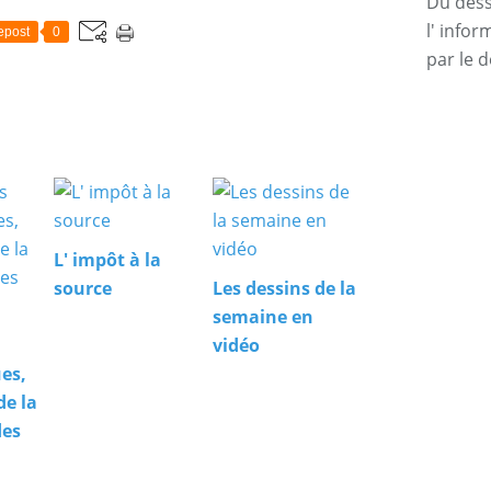
Du dessi
l' info
epost
0
par le d
L' impôt à la
source
Les dessins de la
semaine en
vidéo
es,
de la
des