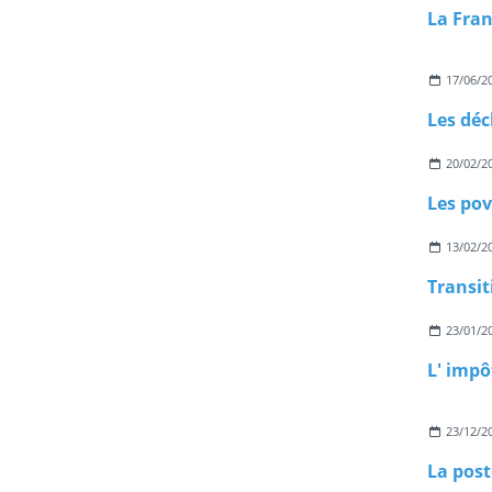
17/06/2
20/02/2
Les pov
13/02/2
Transit
23/01/2
L' impô
23/12/2