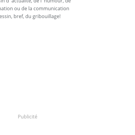
n d' actualité, de l' humour, de
rmation ou de la communication
essin, bref, du gribouillage!
Publicité