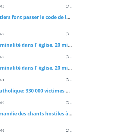
015
…
Les postiers font passer le code de la route:
022
…
Pédocriminalité dans l' église, 20 millions d' euros déjà réunis
022
…
Pédocriminalité dans l' église, 20 millions d' euros déjà réunis
021
…
Eglise catholique: 330 000 victimes d' abus sexuels
019
…
En Normandie des chants hostiles à Macron dans une église
016
…