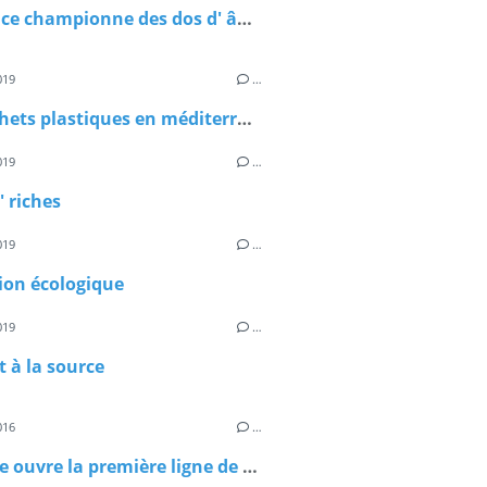
La France championne des dos d' ânes
019
…
Les déchets plastiques en méditerranée sont français
019
…
' riches
019
…
ion écologique
019
…
t à la source
016
…
La poste ouvre la première ligne de livraison commerciale pour drône: