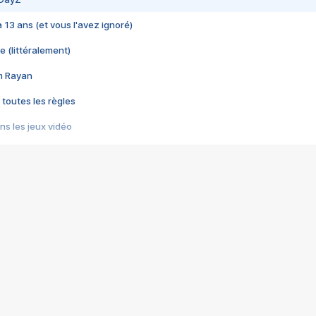
 a 13 ans (et vous l'avez ignoré)
e (littéralement)
im Rayan
 toutes les règles
s les jeux vidéo
us choquant de Rockstar ? - Le scandale BULLY
e plus moche de Steam
du RÊVE tourne au CAUCHEMAR
pendant 8 heures
it… à tort
umiliés par un jeu vidéo
ire - Final Fantasy 8