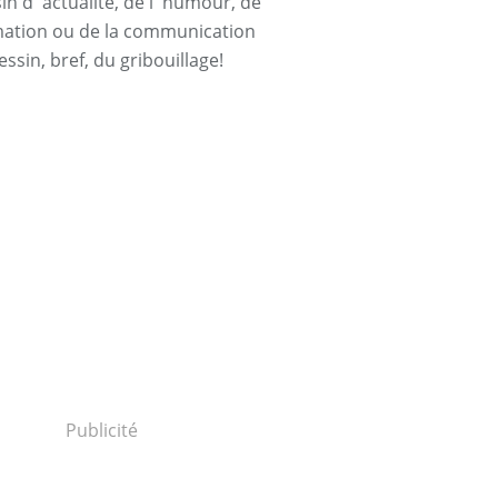
n d' actualité, de l' humour, de
rmation ou de la communication
essin, bref, du gribouillage!
Publicité