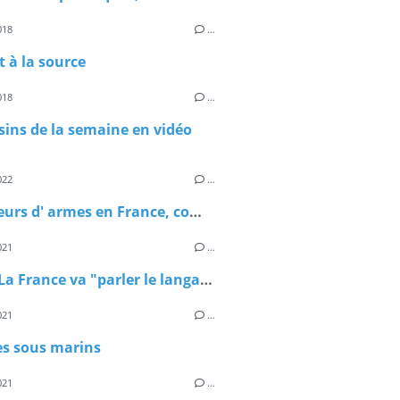
018
…
t à la source
018
…
sins de la semaine en vidéo
022
…
Détenteurs d' armes en France, comment déclarer votre arme à feu?
021
…
Pêche: La France va "parler le langage de la force" avec le Royaume-Uni
021
…
es sous marins
021
…