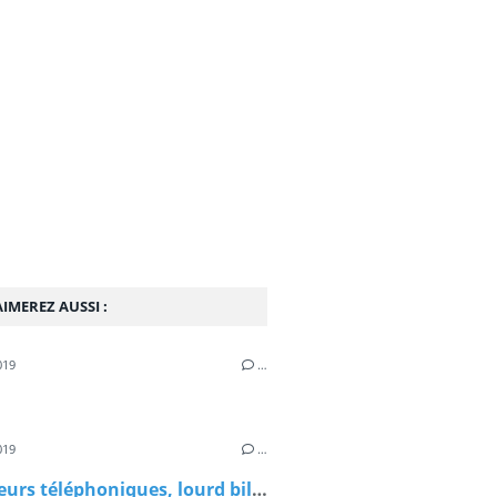
IMEREZ AUSSI :
019
…
019
…
Opérateurs téléphoniques, lourd bilan de la répression des fraudes