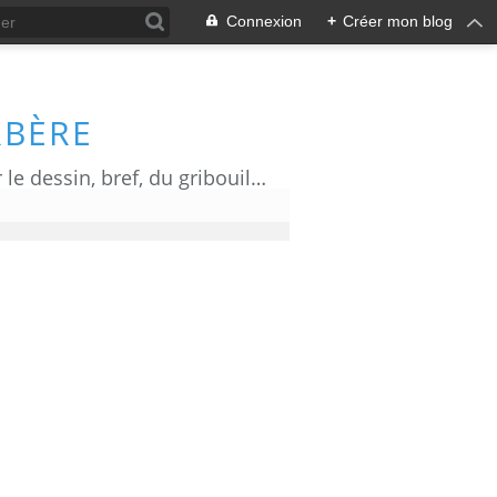
Connexion
+
Créer mon blog
RBÈRE
Du dessin d' actualité, de l' humour, de l' information ou de la communication par le dessin, bref, du gribouillage!