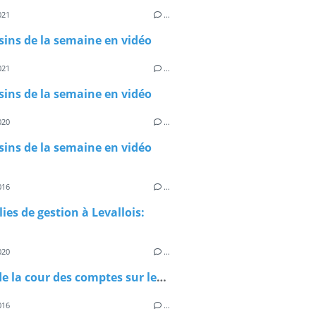
021
…
sins de la semaine en vidéo
021
…
sins de la semaine en vidéo
020
…
sins de la semaine en vidéo
016
…
es de gestion à Levallois:
020
…
Alerte de la cour des comptes sur les coûts du démantèlement des centrales nucléaires
016
…