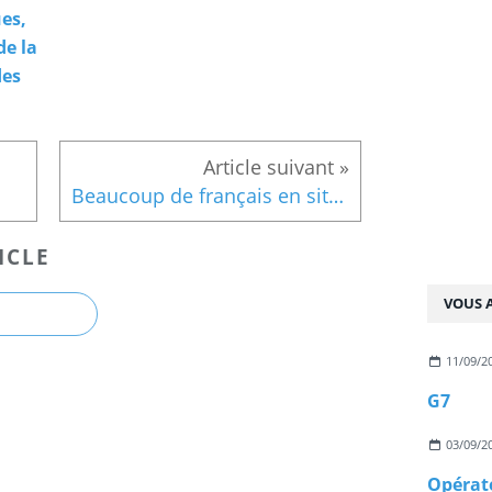
es,
de la
des
Beaucoup de français en situation de solitude:
ICLE
VOUS A
11/09/2
G7
03/09/2