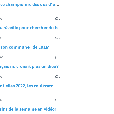
La France championne des dos d' ânes
021
…
"Si on se réveille pour chercher du boulot, on trouve!"
021
…
ison commune" de LREM
021
…
nçais ne croient plus en dieu?
021
…
ntielles 2022, les coulisses:
021
…
sins de la semaine en vidéo!