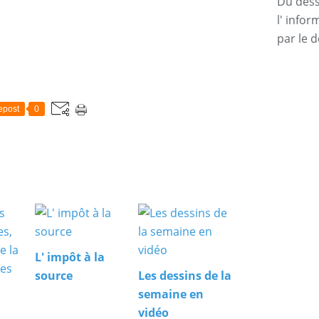
Du dessi
l' info
par le d
epost
0
L' impôt à la
source
Les dessins de la
semaine en
vidéo