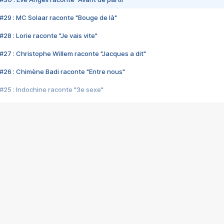
#29 : MC Solaar raconte "Bouge de là"
28 : Lorie raconte "Je vais vite"
#27 : Christophe Willem raconte "Jacques a dit"
#26 : Chimène Badi raconte "Entre nous"
#25 : Indochine raconte "3e sexe"
#24 : Zaho raconte "C'est chelou"
#23 : Patrick Bruel raconte "Au café des délices"
#22 : Kyo raconte "Le chemin"
#21 : Nolwenn Leroy raconte "Cassé"
#20 : Patrick Hernandez raconte "Born to be alive"
#19 : Lorie raconte "Près de moi"
#18 : Michael Jones raconte "A nos actes manqués" (avec Jean-Jacque