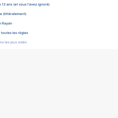
 a 13 ans (et vous l'avez ignoré)
e (littéralement)
im Rayan
 toutes les règles
s les jeux vidéo
us choquant de Rockstar ? - Le scandale BULLY
e plus moche de Steam
du RÊVE tourne au CAUCHEMAR
pendant 8 heures
it… à tort
umiliés par un jeu vidéo
ire - Final Fantasy 8