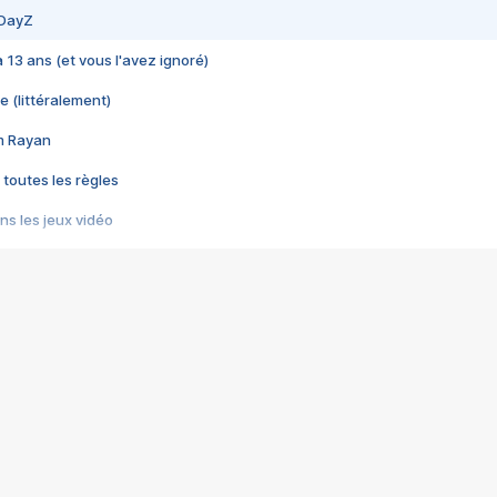
 DayZ
 a 13 ans (et vous l'avez ignoré)
e (littéralement)
im Rayan
 toutes les règles
s les jeux vidéo
us choquant de Rockstar ? - Le scandale BULLY
e plus moche de Steam
du RÊVE tourne au CAUCHEMAR
pendant 8 heures
it… à tort
umiliés par un jeu vidéo