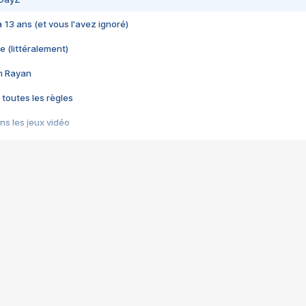
 a 13 ans (et vous l'avez ignoré)
e (littéralement)
im Rayan
 toutes les règles
s les jeux vidéo
us choquant de Rockstar ? - Le scandale BULLY
e plus moche de Steam
du RÊVE tourne au CAUCHEMAR
pendant 8 heures
it… à tort
umiliés par un jeu vidéo
ire - Final Fantasy 8