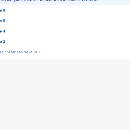
e 6
e 5
e 4
e 3
s créatrices de la VF !
e 2
e 1
e Mektoub My Love arrive enfin ! Rencontre avec Shaïn Boumedine et Sal
i : après Toni en famille
elle réalise le bouleversant Dites lui que je l'aime
ais ! Rencontre autour de Vie privée de Rebecca Zlotowski
 de Marguerite, Grave... Rencontre avec Ella Rumpf