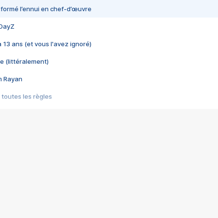
nsformé l’ennui en chef-d’œuvre
 DayZ
 a 13 ans (et vous l'avez ignoré)
e (littéralement)
im Rayan
 toutes les règles
s les jeux vidéo
us choquant de Rockstar ? - Le scandale BULLY
e plus moche de Steam
du RÊVE tourne au CAUCHEMAR
pendant 8 heures
it… à tort