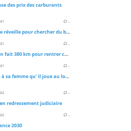
se des prix des carburants
021
…
"Si on se réveille pour chercher du boulot, on trouve!"
021
…
Un chien fait 380 km pour rentrer chez lui
021
…
Il cache à sa femme qu' il joue au loto , et gagne 3 millions d' €
022
…
en redressement judiciaire
022
…
ance 2030