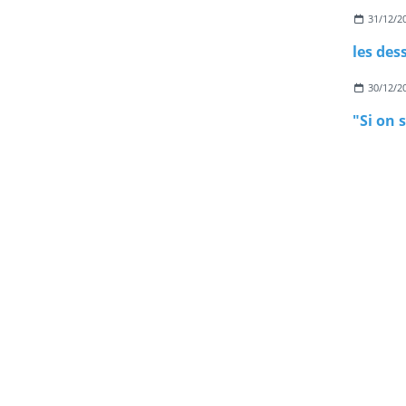
31/12/2
les des
30/12/2