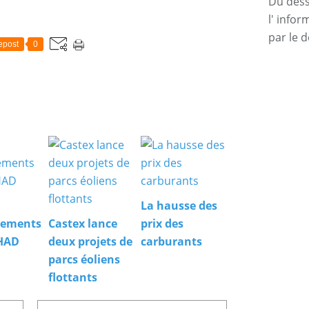
Du dessi
l' info
par le d
epost
0
La hausse des
nements
Castex lance
prix des
PHAD
deux projets de
carburants
parcs éoliens
flottants