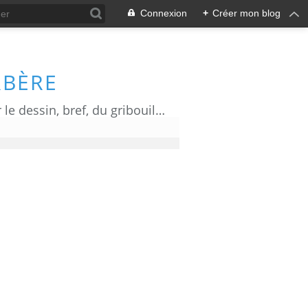
Connexion
+
Créer mon blog
RBÈRE
Du dessin d' actualité, de l' humour, de l' information ou de la communication par le dessin, bref, du gribouillage!