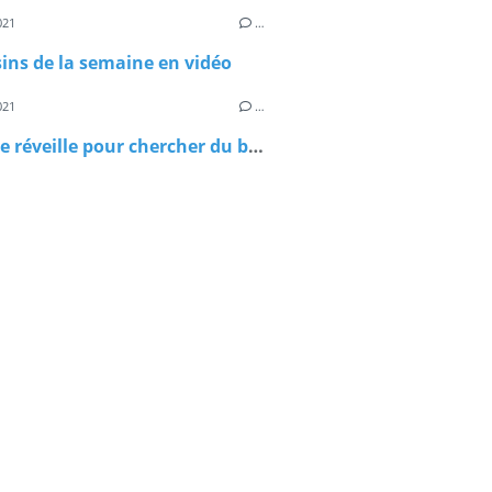
021
…
sins de la semaine en vidéo
021
…
"Si on se réveille pour chercher du boulot, on trouve!"