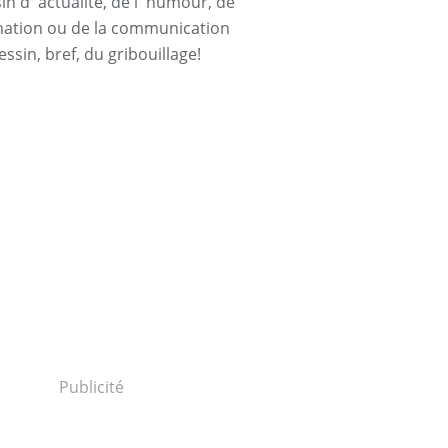
n d' actualité, de l' humour, de
rmation ou de la communication
essin, bref, du gribouillage!
Publicité