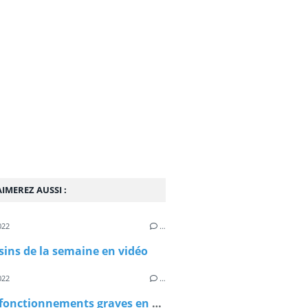
IMEREZ AUSSI :
022
…
sins de la semaine en vidéo
022
…
Les dysfonctionnements graves en EPHAD