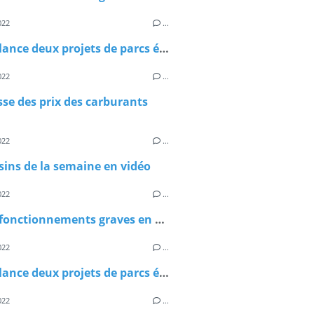
022
…
Castex lance deux projets de parcs éoliens flottants
022
…
se des prix des carburants
022
…
sins de la semaine en vidéo
022
…
Les dysfonctionnements graves en EPHAD
022
…
Castex lance deux projets de parcs éoliens flottants
022
…