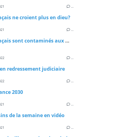
021
…
nçais ne croient plus en dieu?
021
…
Les français sont contaminés aux métaux lourds
022
…
en redressement judiciaire
022
…
ance 2030
021
…
sins de la semaine en vidéo
021
…