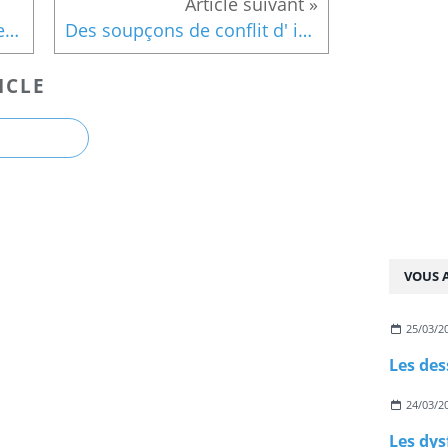
Les dessins de la semaine en vidéo
Des soupçons de conflit d' intérêt pour Dupond-Moretti
ICLE
VOUS A
25/03/2
Les des
24/03/2