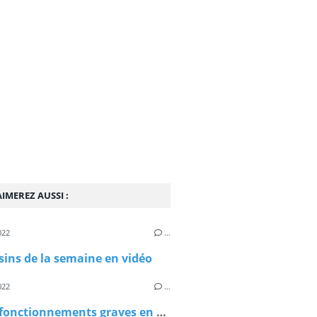
IMEREZ AUSSI :
022
…
sins de la semaine en vidéo
022
…
Les dysfonctionnements graves en EPHAD