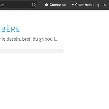
Connexion
+
Créer mon blog
RBÈRE
Du dessin d' actualité, de l' humour, de l' information ou de la communication par le dessin, bref, du gribouillage!