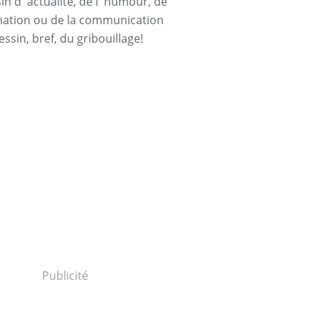
n d' actualité, de l' humour, de
rmation ou de la communication
essin, bref, du gribouillage!
Publicité