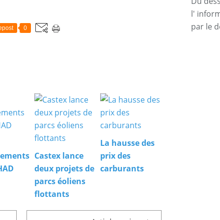
Du dessi
l' info
par le d
epost
0
La hausse des
nements
Castex lance
prix des
PHAD
deux projets de
carburants
parcs éoliens
flottants