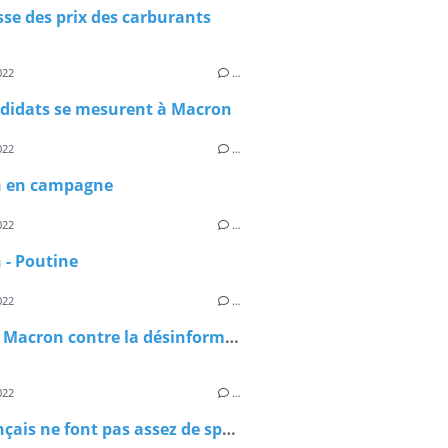
se des prix des carburants
022
…
ndidats se mesurent à Macron
022
…
 en campagne
022
…
 - Poutine
022
…
Le plan Macron contre la désinformation
022
…
Les français ne font pas assez de sport