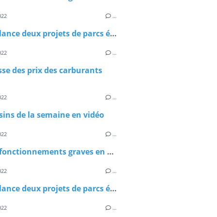
022
…
Castex lance deux projets de parcs éoliens flottants
022
…
se des prix des carburants
022
…
sins de la semaine en vidéo
022
…
Les dysfonctionnements graves en EPHAD
022
…
Castex lance deux projets de parcs éoliens flottants
022
…