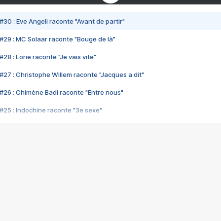
#30 : Eve Angeli raconte "Avant de partir"
#29 : MC Solaar raconte "Bouge de là"
28 : Lorie raconte "Je vais vite"
#27 : Christophe Willem raconte "Jacques a dit"
#26 : Chimène Badi raconte "Entre nous"
#25 : Indochine raconte "3e sexe"
#24 : Zaho raconte "C'est chelou"
#23 : Patrick Bruel raconte "Au café des délices"
#22 : Kyo raconte "Le chemin"
#21 : Nolwenn Leroy raconte "Cassé"
#20 : Patrick Hernandez raconte "Born to be alive"
#19 : Lorie raconte "Près de moi"