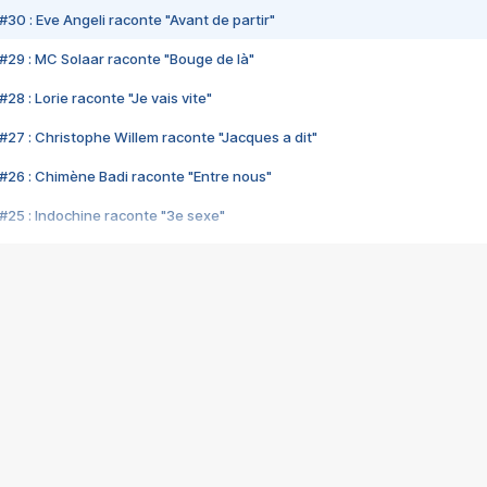
#30 : Eve Angeli raconte "Avant de partir"
#29 : MC Solaar raconte "Bouge de là"
28 : Lorie raconte "Je vais vite"
#27 : Christophe Willem raconte "Jacques a dit"
#26 : Chimène Badi raconte "Entre nous"
#25 : Indochine raconte "3e sexe"
#24 : Zaho raconte "C'est chelou"
#23 : Patrick Bruel raconte "Au café des délices"
#22 : Kyo raconte "Le chemin"
#21 : Nolwenn Leroy raconte "Cassé"
#20 : Patrick Hernandez raconte "Born to be alive"
#19 : Lorie raconte "Près de moi"