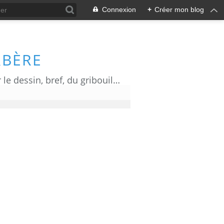
Connexion
+
Créer mon blog
RBÈRE
Du dessin d' actualité, de l' humour, de l' information ou de la communication par le dessin, bref, du gribouillage!