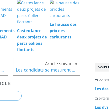
La hausse des
nements
Castex lance
prix des
PHAD
deux projets de
carburants
parcs éoliens
flottants
VOUS A
Il reste 54€ le 10 du mois à un ménage français
Les candidats se mesurent à Macron
25/03/2
ICLE
Les des
24/03/2