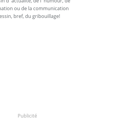
n d' actualité, de l' humour, de
rmation ou de la communication
essin, bref, du gribouillage!
Publicité