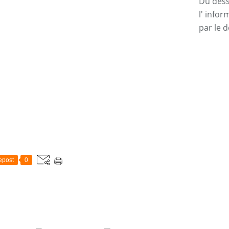
Du dessi
l' info
par le d
epost
0