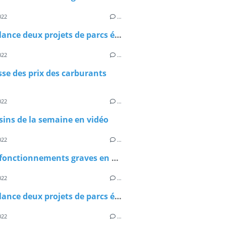
022
…
Castex lance deux projets de parcs éoliens flottants
022
…
se des prix des carburants
022
…
sins de la semaine en vidéo
022
…
Les dysfonctionnements graves en EPHAD
022
…
Castex lance deux projets de parcs éoliens flottants
022
…