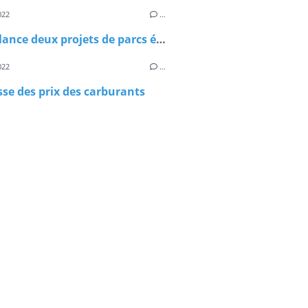
022
…
Castex lance deux projets de parcs éoliens flottants
022
…
se des prix des carburants