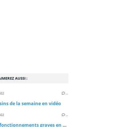
IMEREZ AUSSI :
022
…
sins de la semaine en vidéo
022
…
Les dysfonctionnements graves en EPHAD