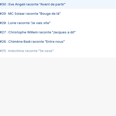
#30 : Eve Angeli raconte "Avant de partir"
#29 : MC Solaar raconte "Bouge de là"
28 : Lorie raconte "Je vais vite"
#27 : Christophe Willem raconte "Jacques a dit"
#26 : Chimène Badi raconte "Entre nous"
#25 : Indochine raconte "3e sexe"
#24 : Zaho raconte "C'est chelou"
#23 : Patrick Bruel raconte "Au café des délices"
#22 : Kyo raconte "Le chemin"
#21 : Nolwenn Leroy raconte "Cassé"
#20 : Patrick Hernandez raconte "Born to be alive"
#19 : Lorie raconte "Près de moi"