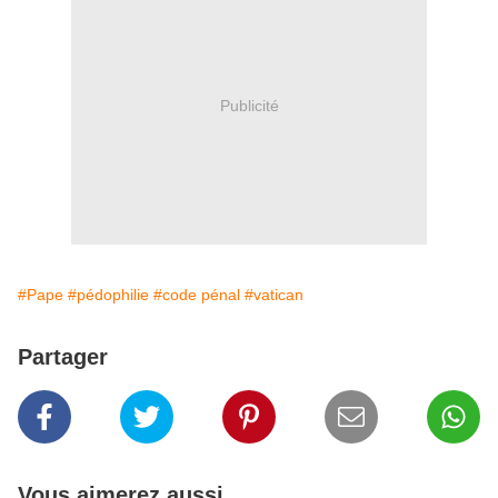
Publicité
#Pape
#pédophilie
#code pénal
#vatican
Partager
Vous aimerez aussi