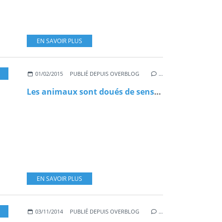
EN SAVOIR PLUS
,
DESSINS D'ACTU
01/02/2015
PUBLIÉ DEPUIS OVERBLOG
…
Les animaux sont doués de sensibilité:
EN SAVOIR PLUS
SENSIBILTÉ
,
BIENS MEUBLES
,
SOCIÉTÉ
03/11/2014
PUBLIÉ DEPUIS OVERBLOG
…