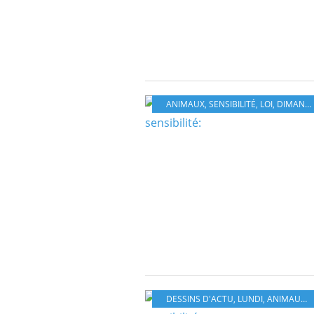
ANIMAUX
,
SENSIBILITÉ
,
LOI
,
DIMANCHE
DESSINS D'ACTU
,
LUNDI
,
ANIMAUX
,