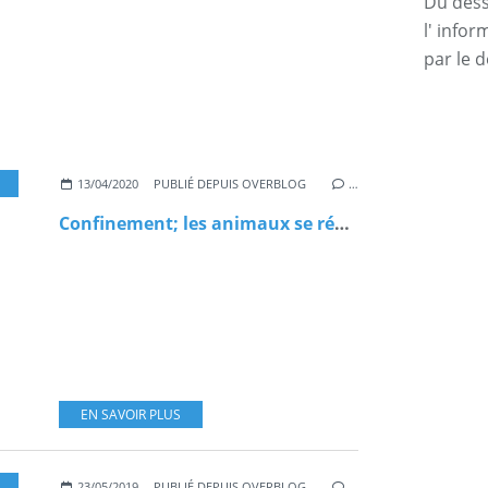
Du dessi
l' info
par le d
CORONAVIRUS
,
COVID19
,
ANIMAUX
,
NATURE
,
VILLE
,
ENVIRONNEMENT
,
POLLUT
13/04/2020
PUBLIÉ DEPUIS OVERBLOG
…
Confinement; les animaux se réapproprient les villes
EN SAVOIR PLUS
SSE
,
TERRE
,
ANIMAUX
,
DISPARITION
,
2019
23/05/2019
PUBLIÉ DEPUIS OVERBLOG
…