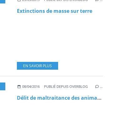
Extinctions de masse sur terre
EN SAVOIR PLUS
LTRAITANCE
,
ANIMAUX
,
JUSTICE
,
LOI
,
POLITIQUE
,
CONSOMMATION
08/04/2016
PUBLIÉ DEPUIS OVERBLOG
…
Délit de maltraitance des animaux: