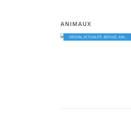
ANIMAUX
DESSIN
,
ACTUALITÉ
,
REFUGE
,
ANIMAUX