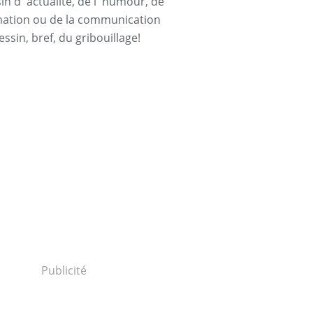
n d' actualité, de l' humour, de
rmation ou de la communication
essin, bref, du gribouillage!
ION
,
2020
Publicité