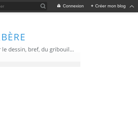
Connexion
+
Créer mon blog
RBÈRE
Du dessin d' actualité, de l' humour, de l' information ou de la communication par le dessin, bref, du gribouillage!