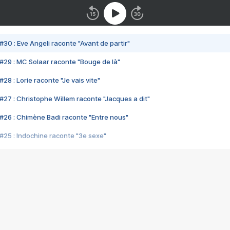
#30 : Eve Angeli raconte "Avant de partir"
#29 : MC Solaar raconte "Bouge de là"
28 : Lorie raconte "Je vais vite"
#27 : Christophe Willem raconte "Jacques a dit"
#26 : Chimène Badi raconte "Entre nous"
#25 : Indochine raconte "3e sexe"
#24 : Zaho raconte "C'est chelou"
#23 : Patrick Bruel raconte "Au café des délices"
#22 : Kyo raconte "Le chemin"
#21 : Nolwenn Leroy raconte "Cassé"
#20 : Patrick Hernandez raconte "Born to be alive"