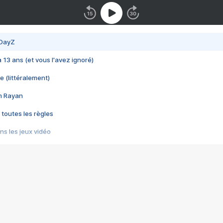
 DayZ
 a 13 ans (et vous l'avez ignoré)
e (littéralement)
im Rayan
 toutes les règles
s les jeux vidéo
us choquant de Rockstar ? - Le scandale BULLY
e plus moche de Steam
du RÊVE tourne au CAUCHEMAR
pendant 8 heures
it… à tort