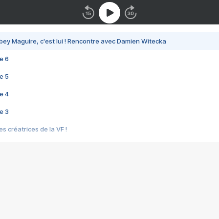
bey Maguire, c'est lui ! Rencontre avec Damien Witecka
e 6
e 5
e 4
e 3
s créatrices de la VF !
e 2
e 1
e Mektoub My Love arrive enfin ! Rencontre avec Shaïn Boumedine et Sal
i : après Toni en famille
elle réalise le bouleversant Dites lui que je l'aime