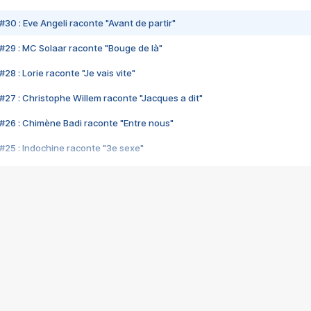
#30 : Eve Angeli raconte "Avant de partir"
#29 : MC Solaar raconte "Bouge de là"
28 : Lorie raconte "Je vais vite"
#27 : Christophe Willem raconte "Jacques a dit"
#26 : Chimène Badi raconte "Entre nous"
#25 : Indochine raconte "3e sexe"
#24 : Zaho raconte "C'est chelou"
#23 : Patrick Bruel raconte "Au café des délices"
#22 : Kyo raconte "Le chemin"
#21 : Nolwenn Leroy raconte "Cassé"
#20 : Patrick Hernandez raconte "Born to be alive"
#19 : Lorie raconte "Près de moi"