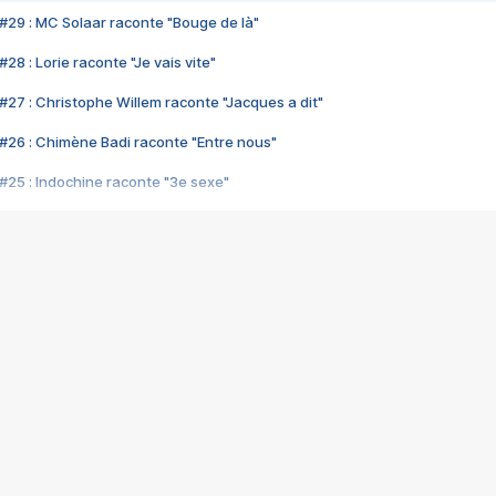
#29 : MC Solaar raconte "Bouge de là"
28 : Lorie raconte "Je vais vite"
#27 : Christophe Willem raconte "Jacques a dit"
#26 : Chimène Badi raconte "Entre nous"
#25 : Indochine raconte "3e sexe"
#24 : Zaho raconte "C'est chelou"
#23 : Patrick Bruel raconte "Au café des délices"
#22 : Kyo raconte "Le chemin"
#21 : Nolwenn Leroy raconte "Cassé"
#20 : Patrick Hernandez raconte "Born to be alive"
#19 : Lorie raconte "Près de moi"
#18 : Michael Jones raconte "A nos actes manqués" (avec Jean-Jacque