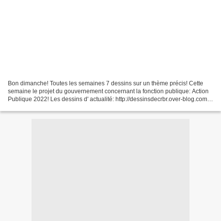
Bon dimanche! Toutes les semaines 7 dessins sur un thème précis! Cette
semaine le projet du gouvernement concernant la fonction publique: Action
Publique 2022! Les dessins d' actualité: http://dessinsdecrbr.over-blog.com
Illustration-BD http://crbr.o...