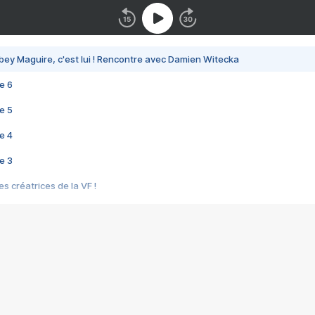
bey Maguire, c'est lui ! Rencontre avec Damien Witecka
e 6
e 5
e 4
e 3
s créatrices de la VF !
e 2
e 1
e Mektoub My Love arrive enfin ! Rencontre avec Shaïn Boumedine et Sal
i : après Toni en famille
elle réalise le bouleversant Dites lui que je l'aime