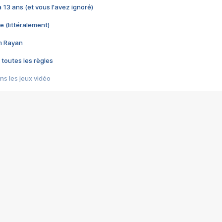
 a 13 ans (et vous l'avez ignoré)
e (littéralement)
im Rayan
 toutes les règles
s les jeux vidéo
us choquant de Rockstar ? - Le scandale BULLY
e plus moche de Steam
du RÊVE tourne au CAUCHEMAR
pendant 8 heures
it… à tort
umiliés par un jeu vidéo
ire - Final Fantasy 8
ti un empire - Age of Empires