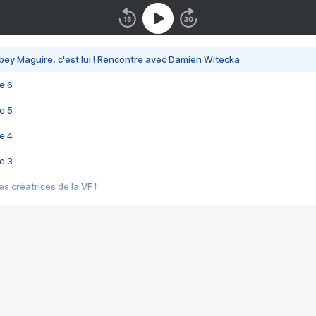
bey Maguire, c'est lui ! Rencontre avec Damien Witecka
e 6
e 5
e 4
e 3
s créatrices de la VF !
e 2
e 1
e Mektoub My Love arrive enfin ! Rencontre avec Shaïn Boumedine et Sal
i : après Toni en famille
elle réalise le bouleversant Dites lui que je l'aime