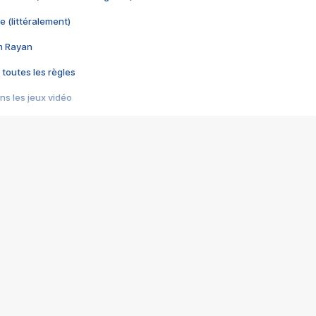
e (littéralement)
im Rayan
 toutes les règles
s les jeux vidéo
us choquant de Rockstar ? - Le scandale BULLY
e plus moche de Steam
du RÊVE tourne au CAUCHEMAR
pendant 8 heures
it… à tort
umiliés par un jeu vidéo
ire - Final Fantasy 8
ti un empire - Age of Empires