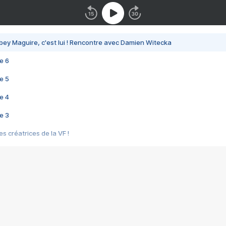
bey Maguire, c'est lui ! Rencontre avec Damien Witecka
e 6
e 5
e 4
e 3
s créatrices de la VF !
e 2
e 1
e Mektoub My Love arrive enfin ! Rencontre avec Shaïn Boumedine et Sal
i : après Toni en famille
elle réalise le bouleversant Dites lui que je l'aime