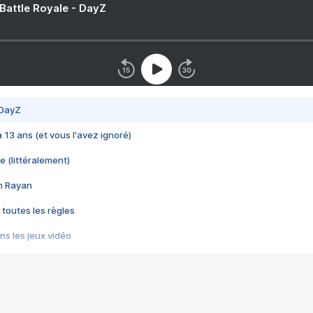
 Battle Royale - DayZ
 DayZ
 a 13 ans (et vous l'avez ignoré)
e (littéralement)
im Rayan
 toutes les règles
s les jeux vidéo
us choquant de Rockstar ? - Le scandale BULLY
e plus moche de Steam
du RÊVE tourne au CAUCHEMAR