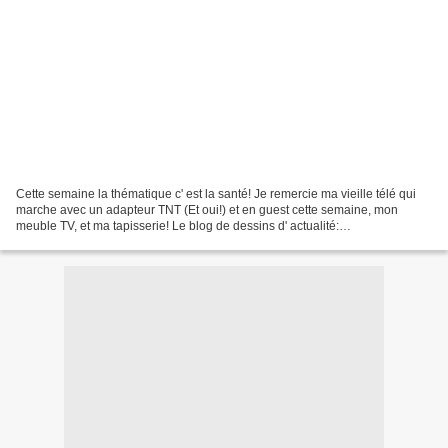
Cette semaine la thématique c' est la santé! Je remercie ma vieille télé qui
marche avec un adapteur TNT (Et oui!) et en guest cette semaine, mon
meuble TV, et ma tapisserie! Le blog de dessins d' actualité:
http://dessinsdecrbr.over-blog.com Le blog...