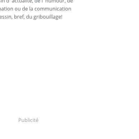
n d' actualité, de l' humour, de
rmation ou de la communication
essin, bref, du gribouillage!
ETING
,
MARKETING DE LA PEUR
,
LOI
,
JUSTICE
,
CONSOMMATEURS
,
DESSINS D'A
Publicité
NDUSTRIE
,
SCIENCE
,
VENDREDI
,
TEAM10KH
,
NUTELLA
,
LACTALIS
,
IMMIGRATION
,