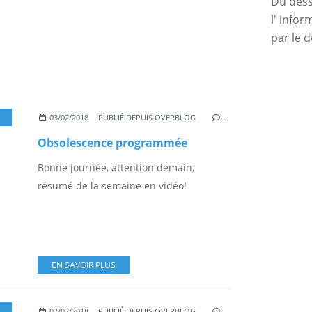
Du dessi
l' info
par le d
BSOLESCENCE PROGRAMMÉE
,
HIGH TECH
,
CONSOMMATION
,
INDUSTRIE
,
MARK
03/02/2018
PUBLIÉ DEPUIS OVERBLOG
…
Obsolescence programmée
Bonne journée, attention demain,
résumé de la semaine en vidéo!
EN SAVOIR PLUS
,
OBSOLESCENCE PROGRAMMÉE
,
HIGH TECH
,
CONSOMMATION
,
MARKETING
,
I
02/02/2018
PUBLIÉ DEPUIS OVERBLOG
…