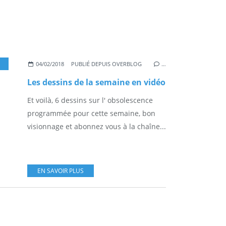
,
YOUTUBE
,
OBSOLESCENCE
,
OBSOLESCENCE PROGRAMMÉE
,
HIGH TECH
,
SC
04/02/2018
PUBLIÉ DEPUIS OVERBLOG
…
Les dessins de la semaine en vidéo
Et voilà, 6 dessins sur l' obsolescence
programmée pour cette semaine, bon
visionnage et abonnez vous à la chaîne...
EN SAVOIR PLUS