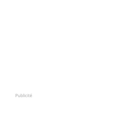
IENCE
,
INDUSTRIE
,
MARKETING
,
NUTELLA
,
LACTALIS
,
BITCOINS
,
DESSINS D'ACT
Publicité