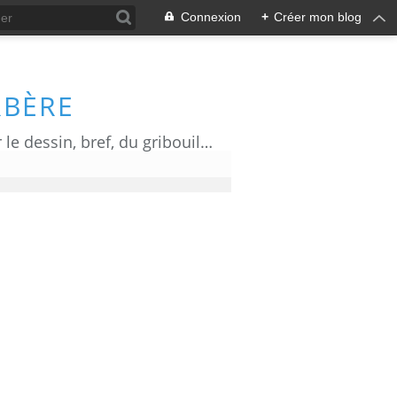
Connexion
+
Créer mon blog
RBÈRE
Du dessin d' actualité, de l' humour, de l' information ou de la communication par le dessin, bref, du gribouillage!