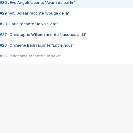
#30 : Eve Angeli raconte "Avant de partir"
#29 : MC Solaar raconte "Bouge de là"
28 : Lorie raconte "Je vais vite"
#27 : Christophe Willem raconte "Jacques a dit"
#26 : Chimène Badi raconte "Entre nous"
#25 : Indochine raconte "3e sexe"
#24 : Zaho raconte "C'est chelou"
#23 : Patrick Bruel raconte "Au café des délices"
#22 : Kyo raconte "Le chemin"
#21 : Nolwenn Leroy raconte "Cassé"
#20 : Patrick Hernandez raconte "Born to be alive"
#19 : Lorie raconte "Près de moi"
#18 : Michael Jones raconte "A nos actes manqués" (avec Jean-Jacque