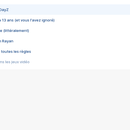
 DayZ
 a 13 ans (et vous l'avez ignoré)
e (littéralement)
im Rayan
 toutes les règles
s les jeux vidéo
us choquant de Rockstar ? - Le scandale BULLY
e plus moche de Steam
du RÊVE tourne au CAUCHEMAR
pendant 8 heures
it… à tort
umiliés par un jeu vidéo