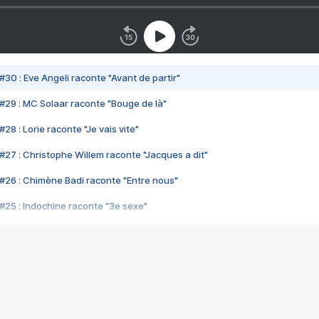
#30 : Eve Angeli raconte "Avant de partir"
#29 : MC Solaar raconte "Bouge de là"
28 : Lorie raconte "Je vais vite"
#27 : Christophe Willem raconte "Jacques a dit"
#26 : Chimène Badi raconte "Entre nous"
#25 : Indochine raconte "3e sexe"
#24 : Zaho raconte "C'est chelou"
#23 : Patrick Bruel raconte "Au café des délices"
#22 : Kyo raconte "Le chemin"
#21 : Nolwenn Leroy raconte "Cassé"