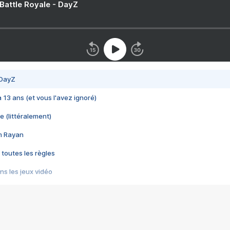
 Battle Royale - DayZ
 DayZ
 a 13 ans (et vous l'avez ignoré)
e (littéralement)
im Rayan
 toutes les règles
s les jeux vidéo
us choquant de Rockstar ? - Le scandale BULLY
e plus moche de Steam
du RÊVE tourne au CAUCHEMAR