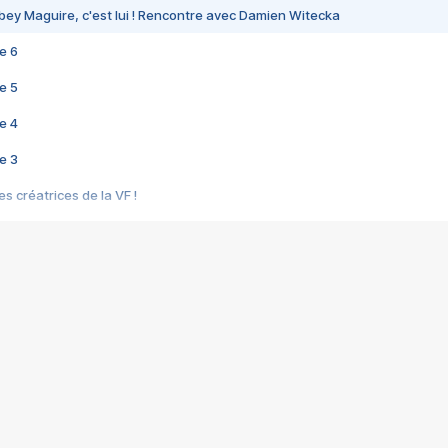
bey Maguire, c'est lui ! Rencontre avec Damien Witecka
e 6
e 5
e 4
e 3
s créatrices de la VF !
e 2
e 1
e Mektoub My Love arrive enfin ! Rencontre avec Shaïn Boumedine et Sal
i : après Toni en famille
elle réalise le bouleversant Dites lui que je l'aime
ais ! Rencontre autour de Vie privée de Rebecca Zlotowski
 de Marguerite, Grave... Rencontre avec Ella Rumpf