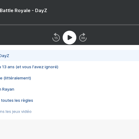
 Battle Royale - DayZ
 DayZ
 a 13 ans (et vous l'avez ignoré)
e (littéralement)
im Rayan
 toutes les règles
s les jeux vidéo
us choquant de Rockstar ? - Le scandale BULLY
e plus moche de Steam