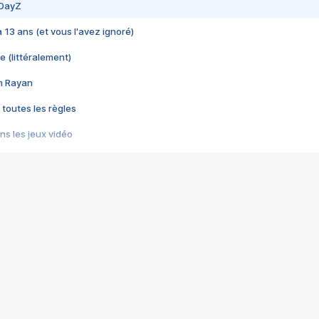
 DayZ
 a 13 ans (et vous l'avez ignoré)
e (littéralement)
im Rayan
 toutes les règles
s les jeux vidéo
us choquant de Rockstar ? - Le scandale BULLY
e plus moche de Steam
du RÊVE tourne au CAUCHEMAR
pendant 8 heures
it… à tort
umiliés par un jeu vidéo
ire - Final Fantasy 8