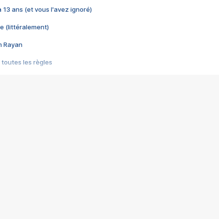
 a 13 ans (et vous l'avez ignoré)
e (littéralement)
im Rayan
 toutes les règles
s les jeux vidéo
us choquant de Rockstar ? - Le scandale BULLY
e plus moche de Steam
du RÊVE tourne au CAUCHEMAR
pendant 8 heures
it… à tort
umiliés par un jeu vidéo
ire - Final Fantasy 8